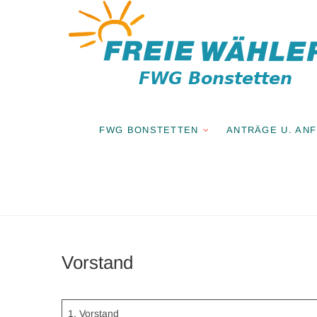
Zum
Inhalt
springen
FWG BONSTETTEN
ANTRÄGE U. AN
Vorstand
1. Vorstand