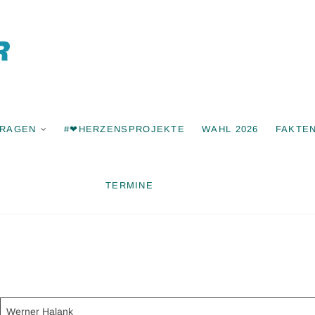
Freie Wähle
Bonstetten
FRAGEN
#❤HERZENSPROJEKTE
WAHL 2026
FAKTE
TERMINE
Werner Halank