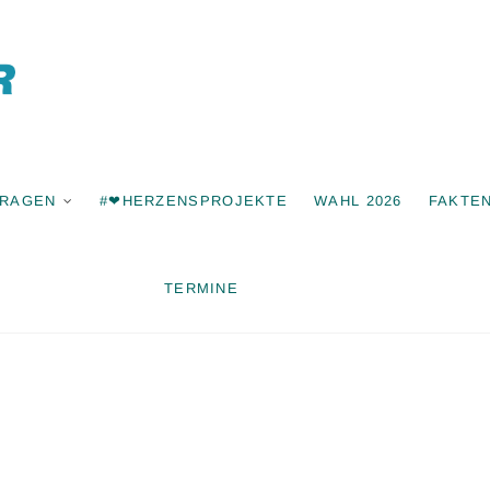
Freie Wähle
Bonstetten
FRAGEN
#❤HERZENSPROJEKTE
WAHL 2026
FAKTE
TERMINE