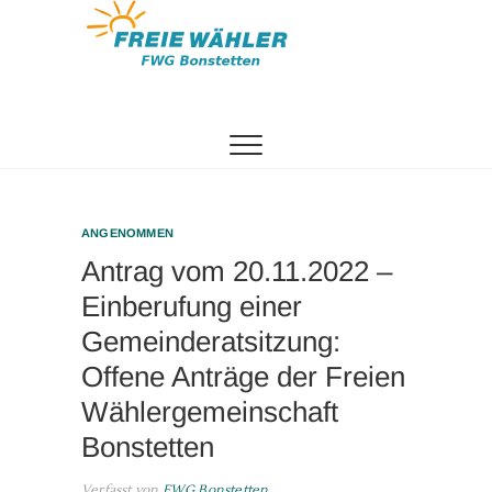
Zum
Inhalt
springen
Freie
Wählergemeinschaft
Bonstetten
ANGENOMMEN
Antrag vom 20.11.2022 –
Einberufung einer
Gemeinderatsitzung:
Offene Anträge der Freien
Wählergemeinschaft
Bonstetten
Verfasst von
FWG Bonstetten