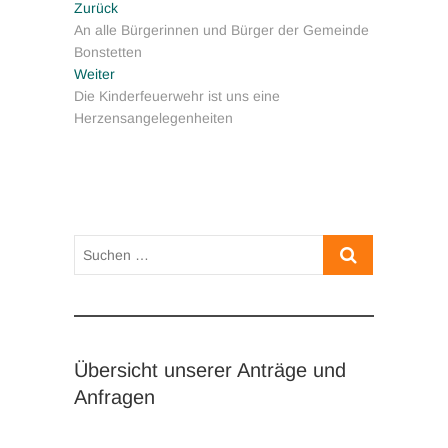
Beitragsnavigation
Vorheriger
Zurück
Beitrag:
An alle Bürgerinnen und Bürger der Gemeinde
Bonstetten
Nächster
Weiter
Beitrag:
Die Kinderfeuerwehr ist uns eine
Herzensangelegenheiten
Suchen
…
Übersicht unserer Anträge und
Anfragen