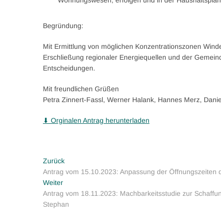
Wohnungswesen; erfolgen und in der Haushaltsplan
Begründung:
Mit Ermittlung von möglichen Konzentrationszonen Winden
Erschließung regionaler Energiequellen und der Gemeinde
Entscheidungen.
Mit freundlichen Grüßen
Petra Zinnert-Fassl, Werner Halank, Hannes Merz, Dani
⬇ Orginalen Antrag herunterladen
Beitragsnavigation
Vorheriger
Zurück
Beitrag:
Antrag vom 15.10.2023: Anpassung der Öffnungszeiten d
Nächster
Weiter
Beitrag:
Antrag vom 18.11.2023: Machbarkeitsstudie zur Schaffun
Stephan