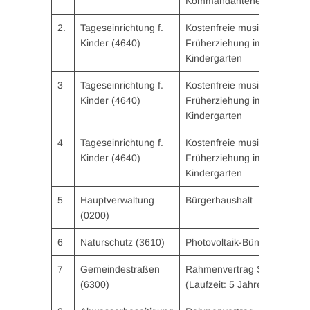
Kommandantenentschädigu
2.
Tageseinrichtung f.
Kostenfreie musikalische
Kinder (4640)
Früherziehung im
Kindergarten
3
Tageseinrichtung f.
Kostenfreie musikalische
Kinder (4640)
Früherziehung im
Kindergarten
4
Tageseinrichtung f.
Kostenfreie musikalische
Kinder (4640)
Früherziehung im
Kindergarten
5
Hauptverwaltung
Bürgerhaushalt
(0200)
6
Naturschutz (3610)
Photovoltaik-Bündelaktion
7
Gemeindestraßen
Rahmenvertrag Straßenbau
(6300)
(Laufzeit: 5 Jahre)