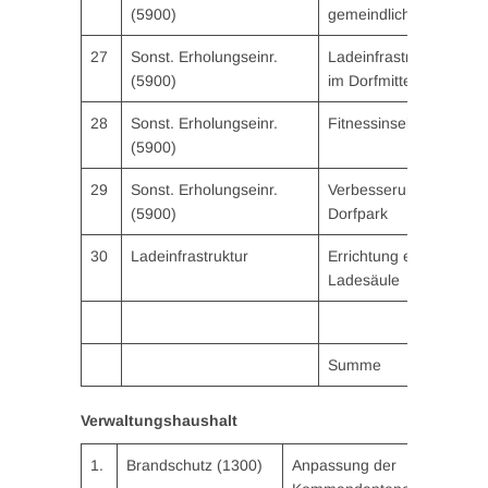
(5900)
gemeindlichen Spielplä
27
Sonst. Erholungseinr.
Ladeinfrastruktur für E
(5900)
im Dorfmitte
28
Sonst. Erholungseinr.
Fitnessinsel im Dorfpar
(5900)
29
Sonst. Erholungseinr.
Verbesserung Infrastru
(5900)
Dorfpark
30
Ladeinfrastruktur
Errichtung einer öffent
Ladesäule
Summe
Verwaltungshaushalt
1.
Brandschutz (1300)
Anpassung der