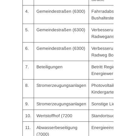
4.
Gemeindestraßen (6300)
Fahrradabstellplätze
Bushaltestellen
5.
Gemeindestraßen (6300)
Verbesserung
Radweganschluss
6.
Gemeindestraßen (6300)
Verbesserung Infrastru
Radweg Bonstetten
7.
Beteiligungen
Betritt Regionale
Energiewerke
8.
Stromerzeugungsanlagen
Photovoltaikanlage
Kindergarten St. Steph
9.
Stromerzeugungsanlagen
Sonstige Liegenschaft
10.
Wertstoffhof (7200
Standortsuche Wertstof
11.
Abwasserbeseitigung
Energieeinsparmaßna
(7000)