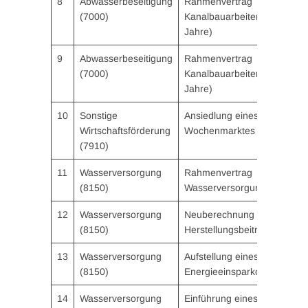
8
Abwasserbeseitigung
Rahmenvertrag
(7000)
Kanalbauarbeiten (Laufzeit:
Jahre)
9
Abwasserbeseitigung
Rahmenvertrag
(7000)
Kanalbauarbeiten (Laufzeit:
Jahre)
10
Sonstige
Ansiedlung eines
Wirtschaftsförderung
Wochenmarktes
(7910)
11
Wasserversorgung
Rahmenvertrag
(8150)
Wasserversorgung (Laufzeit
12
Wasserversorgung
Neuberechnung
(8150)
Herstellungsbeiträge Wasse
13
Wasserversorgung
Aufstellung eines
(8150)
Energieeinsparkonzeptes
14
Wasserversorgung
Einführung eines TSM für di