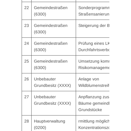
22
Gemeindestraßen
Sonderprogramm
(6300)
Straßensanierung
23
Gemeindestraßen
Steigerung der Barrierefreihe
(6300)
24
Gemeindestraßen
Prüfung eines LKW-
(6300)
Durchfahrtsverbotes
25
Gemeindestraßen
Umsetzung komm. Sturzflut-
(6300)
Risikomanagement
26
Unbebauter
Anlage von
Grundbesitz (XXXX)
Wildblumenstreifen
27
Unbebauter
Anpflanzung zusätzlicher
Grundbesitz (XXXX)
Bäume gemeindl.
Grundstücke
28
Hauptverwaltung
rmittlung möglicher
(0200)
Konzentrationszonen