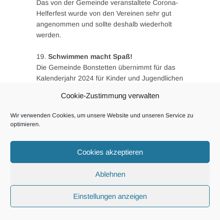
Das von der Gemeinde veranstaltete Corona-
Helferfest wurde von den Vereinen sehr gut
angenommen und sollte deshalb wiederholt
werden.
19.
Schwimmen macht Spaß!
Die Gemeinde Bonstetten übernimmt für das
Kalenderjahr 2024 für Kinder und Jugendlichen
die Eintrittsgelder für das Schwimmbad
Cookie-Zustimmung verwalten
Welden.
Wir verwenden Cookies, um unsere Website und unseren Service zu
20.
Teilnahme am Förderprogramm
optimieren.
Energiecoaching_PLUS
Das Energiecoaching_Plus richtet sich an
Cookies akzeptieren
kleine und mittlere Kommunen und unterstützt
sie bei der Umsetzung der Energiewende mit
Ablehnen
individueller Beratung durch
einen Energiecoach.
Einstellungen anzeigen
(Quelle:https://www.energieatlas.bayern.de/ko
mmunen/foerderung/energiecoaching)