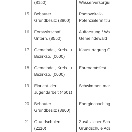
(8150)
Wasserversorgung
15
Bebauter
Photovoltaik-
Grundbesitz (8800)
Potenzialermittlung
16
Forstwirtschafl.
Aufforstung / Waldumbau
Untern. (8550)
Gemeindewald
17
Gemeinde-, Kreis- u.
Klausurtagung Gemeinderat
Bezirkso. (0000)
18
Gemeinde-, Kreis- u.
Ehrenamtsfest
Bezirkso. (0000)
19
Einricht. der
Schwimmen macht Spaß
Jugendarbeit (4601)
20
Bebauter
Energiecoaching_Plus
Grundbesitz (8800)
21
Grundschulen
Zusätzlicher Schulbus
(2110)
Grundschule Adelsried