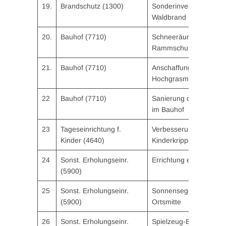
19.
Brandschutz (1300)
Sonderinvestitionspro
Waldbrand
20.
Bauhof (7710)
Schneeräumschild mit
Rammschutz
21.
Bauhof (7710)
Anschaffung eines
Hochgrasmähers (Trakt
22
Bauhof (7710)
Sanierung der Sozialr
im Bauhof
23
Tageseinrichtung f.
Verbesserung Raumko
Kinder (4640)
Kinderkrippe
24
Sonst. Erholungseinr.
Errichtung einer Seilb
(5900)
25
Sonst. Erholungseinr.
Sonnensegel Spielplat
(5900)
Ortsmitte
26
Sonst. Erholungseinr.
Spielzeug-Boxen