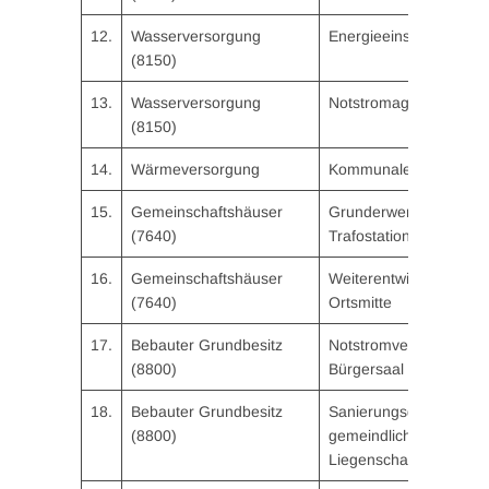
12.
Wasserversorgung
Energieeinsparmaßna
(8150)
13.
Wasserversorgung
Notstromaggregat
(8150)
14.
Wärmeversorgung
Kommunale Wärmepla
15.
Gemeinschaftshäuser
Grunderwerb + Verleg
(7640)
Trafostation
16.
Gemeinschaftshäuser
Weiterentwicklung Pla
(7640)
Ortsmitte
17.
Bebauter Grundbesitz
Notstromversorgung
(8800)
Bürgersaal
18.
Bebauter Grundbesitz
Sanierungsgutachten
(8800)
gemeindlichen
Liegenschaften