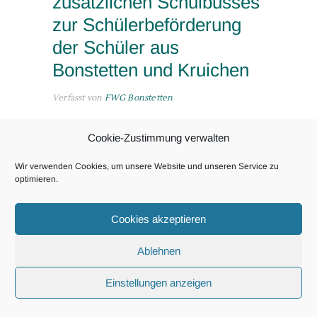
zusätzlichen Schulbusses
zur Schülerbeförderung
der Schüler aus
Bonstetten und Kruichen
Verfasst von
FWG Bonstetten
Der Antrag wurde in der Gemeinderatsitzung
Cookie-Zustimmung verwalten
am 17.06.2024 mit 12:0 Stimmen
angenommen.
Wir verwenden Cookies, um unsere Website und unseren Service zu
optimieren.
Sehr geehrter Herr Gleich,
zum Schuljahr 2024/2025 werden die
Cookies akzeptieren
Schülerzahlen der Gemeinde Bonstetten im
Schulverband Adelsried / Bonstetten weiter
Ablehnen
ansteigen.
Die Gemeinderäte der Freien
Einstellungen anzeigen
Wählergemeinschaft Bonstetten stellen
deshalb folgenden Antrag: