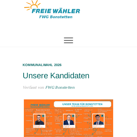
Zum
Inhalt
springen
Freie
Wählergemeinschaft
Bonstetten
KOMMUNALWAHL 2026
Unsere Kandidaten
Verfasst von
FWG Bonstetten