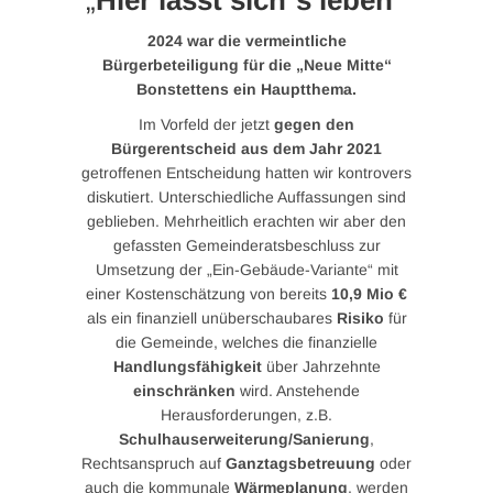
„
Hier lässt sich´s leben“
2024 war die vermeintliche
Bürgerbeteiligung für die „Neue Mitte“
Bonstettens ein Hauptthema.
Im Vorfeld der jetzt
gegen den
Bürgerentscheid aus dem Jahr 2021
getroffenen Entscheidung hatten wir kontrovers
diskutiert. Unterschiedliche Auffassungen sind
geblieben. Mehrheitlich erachten wir aber den
gefassten Gemeinderatsbeschluss zur
Umsetzung der „Ein-Gebäude-Variante“ mit
einer Kostenschätzung von bereits
10,9 Mio €
als ein finanziell unüberschaubares
Risiko
für
die Gemeinde, welches die finanzielle
Handlungsfähigkeit
über Jahrzehnte
einschränken
wird. Anstehende
Herausforderungen, z.B.
Schulhauserweiterung/Sanierung
,
Rechtsanspruch auf
Ganztagsbetreuung
oder
auch die kommunale
Wärmeplanung
, werden